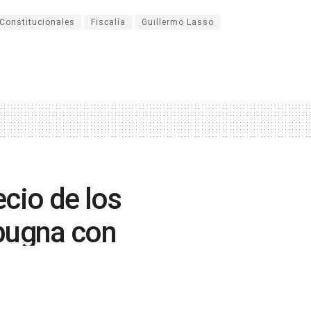
Constitucionales
Fiscalía
Guillermo Lasso
ecio de los
 pugna con
les
0