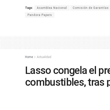
Tags:
Asamblea Nacional
Comisión de Garantías 
Pandora Papers
Home
Actualidad
Lasso congela el pr
combustibles, tras
movimientos socia
by
in
Actualidad
,
Noticias