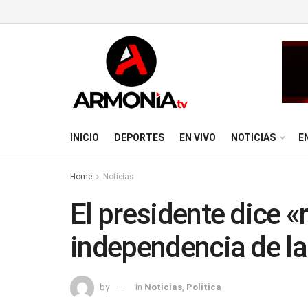
INICIO
DEPORTES
EN VIVO
NOTICIAS
E
Home
Noticias
El presidente dice «
independencia de la
by
in
Noticias
,
Política