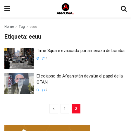
Home
Tag
eeuu
Etiqueta:
eeuu
Time Square evacuado por amenaza de bomba
0
El colapso de Afganistán devalúa el papel de la
OTAN
0
1
2