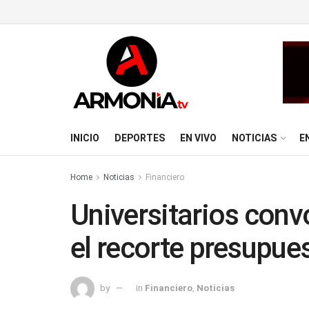
INICIO
DEPORTES
EN VIVO
NOTICIAS
E
Home
Noticias
Financiero
Universitarios conv
el recorte presupue
by
in
Financiero
,
Noticias