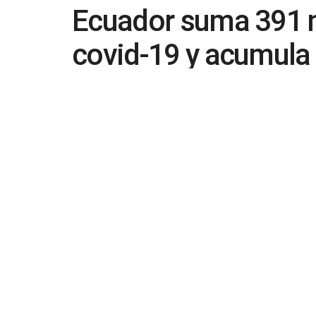
Ecuador suma 391 
covid-19 y acumula
by
in
Covid19