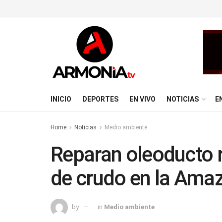
INICIO
DEPORTES
EN VIVO
NOTICIAS
E
Home
Noticias
Medio ambiente
Reparan oleoducto r
de crudo en la Ama
by
in
Medio ambiente