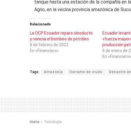
tanque hasta una estación de la compañía en l
Agrio, en la vecina provincia amazónica de Suc
Relacionado
La OCP Ecuador repara oleoducto
Ecuador levant
y reinicia el bombeo de petróleo
«fuerza mayor»
8 de febrero de 2022
producción pet
En «Financiero»
6 de enero de 
En «Financiero
Tags:
Amazonía
Derrame de crudo
Desastre a
Home
Tecnología