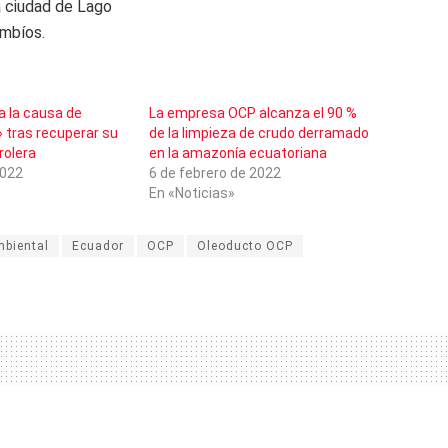
a ciudad de Lago
umbíos.
a la causa de
La empresa OCP alcanza el 90 %
 tras recuperar su
de la limpieza de crudo derramado
rolera
en la amazonía ecuatoriana
2022
6 de febrero de 2022
»
En «Noticias»
mbiental
Ecuador
OCP
Oleoducto OCP