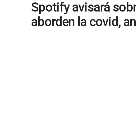
Spotify avisará so
aborden la covid, an
by
in
Tecnología