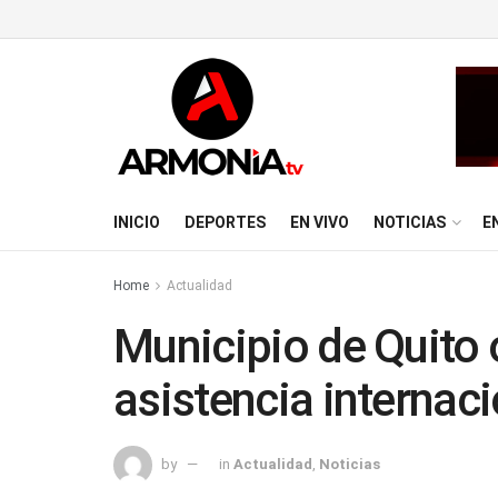
INICIO
DEPORTES
EN VIVO
NOTICIAS
E
Home
Actualidad
Municipio de Quito 
asistencia internaci
by
in
Actualidad
,
Noticias