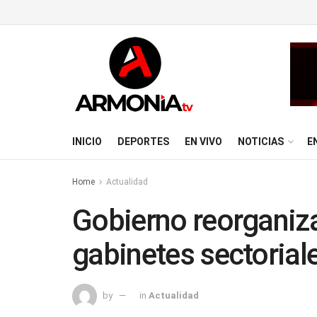
INICIO
DEPORTES
EN VIVO
NOTICIAS
E
Home
Actualidad
Gobierno reorganiza 
gabinetes sectorial
by
in
Actualidad